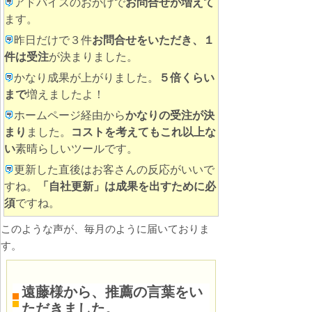
アドバイスのおかげで
お問合せが増えて
ます。
昨日だけで３件
お問合せをいただき、１
件は受注
が決まりました。
かなり成果が上がりました。
５倍くらい
まで
増えましたよ！
ホームページ経由から
かなりの受注が決
まり
ました。
コストを考えてもこれ以上な
い
素晴らしいツールです。
更新した直後はお客さんの反応がいいで
すね。
「自社更新」は成果を出すために必
須
ですね。
このような声が、毎月のように届いておりま
す。
遠藤様から、推薦の言葉をい
ただきました。