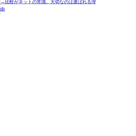
→比較がネットの常識。大切なのは選ばれる理
由
→更新、運営することの大事さ
→最初のつかみ
→お客様の事例・感想は重要なコンテンツ
→会社概要は大事なコンテンツ
→見やすい、わかりやすいホームページ
→導線-お客様の流れを作ること
→ホームページでお客様を誘導する
→キレイに見せるコツ 色の使い方
→優れたホームページを参考にする
→ホームページタイトルの重要性
→トップページの作成で悩んだら
→トップページのリニューアル
→キャッチコピーって何？